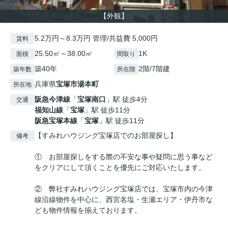
【外観】
5.2万円～8.3万円 管理/共益費 5,000円
賃料
25.50㎡～38.00㎡
1K
面積
間取り
築40年
2階/7階建
築年数
所在階
兵庫県
宝塚市
湯本町
所在地
阪急今津線
「
宝塚南口
」駅 徒歩4分
交通
福知山線
「
宝塚
」駅 徒歩11分
阪急宝塚本線
「
宝塚
」駅 徒歩11分
【すみれハウジング宝塚店でのお部屋探し】
備考
① お部屋探しをする際の不安な事や疑問に思う事など
をクリアにして頂くことを優先にご対応いたします。
② 弊社すみれハウジング宝塚店では、宝塚市内の今津
線沿線物件を中心に、西宮名塩・生瀬エリア・伊丹市な
ども物件情報を揃えております。