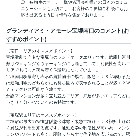
③ 各物件のオーナー様や管理会社様との日々のコミュ
ニケーションも大切にし、お客様のご要望ご相談にもお
応え出来るよう日々情報を集めております。
グランディアミ・アモーレ宝塚南口のコメント(お
すすめポイント)
【南口エリアのオススメポイント】
宝塚歌劇で有名な宝塚市のランドマークエリアです。武庫川河川
敷はジョギングやウォーキングにも適していて、利便性が高いエ
リアでもほっと落ち着く住環境になっています。
宝塚南口駅最寄り表示の賃貸物件の場合、阪急・ＪＲ宝塚駅また
は逆瀬川駅のどちらかにも徒歩圏内で表示されることが多く２Ｗ
ＡＹアクセス可能な立地です。
分譲マンションが多く立ち並ぶエリア、戸建が多いエリアなどは
っきりと分かれているのも特徴です。
【宝塚駅エリアのオススメポイント】
宝塚駅の最大の特徴は阪急今津線・阪急宝塚線・ＪＲ福知山線の
３路線が利用出来る点です。通勤通学の利便性が高い為、マンシ
ョンやアパートも多く、駅降りたらすぐ住宅地が広がるので、駅