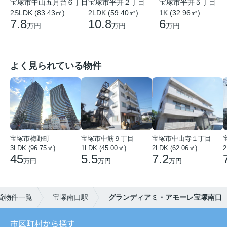
宝塚市中山五月台６丁目
宝塚市平井２丁目
宝塚市平井５丁目
2SLDK (83.43㎡)
2LDK (59.40㎡)
1K (32.96㎡)
7.8
10.8
6
万円
万円
万円
よく見られている物件
宝塚市梅野町
宝塚市中筋９丁目
宝塚市中山寺１丁目
3LDK (96.75㎡)
1LDK (45.00㎡)
2LDK (62.06㎡)
2
45
5.5
7.2
万円
万円
万円
貸物件一覧
宝塚南口駅
グランディアミ・アモーレ宝塚南口
市区町村から探す