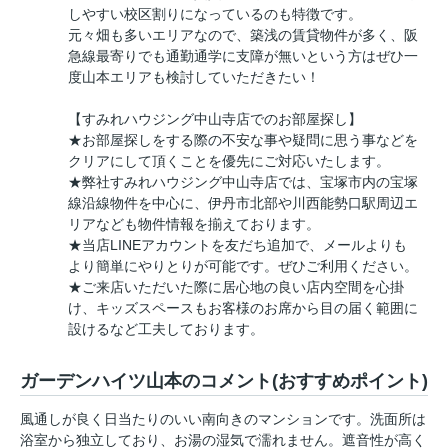
しやすい校区割りになっているのも特徴です。
元々畑も多いエリアなので、築浅の賃貸物件が多く、阪
急線最寄りでも通勤通学に支障が無いという方はぜひ一
度山本エリアも検討していただきたい！
【すみれハウジング中山寺店でのお部屋探し】
★お部屋探しをする際の不安な事や疑問に思う事などを
クリアにして頂くことを優先にご対応いたします。
★弊社すみれハウジング中山寺店では、宝塚市内の宝塚
線沿線物件を中心に、伊丹市北部や川西能勢口駅周辺エ
リアなども物件情報を揃えております。
★当店LINEアカウントを友だち追加で、メールよりも
より簡単にやりとりが可能です。ぜひご利用ください。
★ご来店いただいた際に居心地の良い店内空間を心掛
け、キッズスペースもお客様のお席から目の届く範囲に
設けるなど工夫しております。
ガーデンハイツ山本のコメント(おすすめポイント)
風通しが良く日当たりのいい南向きのマンションです。洗面所は
浴室から独立しており、お湯の湿気で濡れません。遮音性が高く