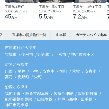
宝塚市梅野町
宝塚市中筋９丁目
宝塚市中山寺１丁目
3LDK (96.75㎡)
1LDK (45.00㎡)
2LDK (62.06㎡)
2
45
5.5
7.2
万円
万円
万円
店
宝塚市の賃貸物件一覧
山本駅
ガーデンハイツ山本
市区町村から探す
宝塚市
伊丹市
川西市
西宮市
神戸市長田区
町名から探す
川面
平井
小林
安倉中
旭町
荒牧
安倉南
高司
梅野町
栄町
沿線から探す
福知山線
阪急宝塚本線
阪急今津線
阪急伊丹線
能勢電鉄妙見線
山陽本線
神戸市西神・山手線
神戸市海岸線