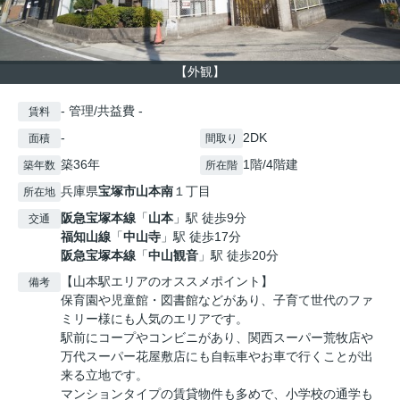
【外観】
- 管理/共益費 -
賃料
-
2DK
面積
間取り
築36年
1階/4階建
築年数
所在階
兵庫県
宝塚市
山本南
１丁目
所在地
阪急宝塚本線
「
山本
」駅 徒歩9分
交通
福知山線
「
中山寺
」駅 徒歩17分
阪急宝塚本線
「
中山観音
」駅 徒歩20分
【山本駅エリアのオススメポイント】
備考
保育園や児童館・図書館などがあり、子育て世代のファ
ミリー様にも人気のエリアです。
駅前にコープやコンビニがあり、関西スーパー荒牧店や
万代スーパー花屋敷店にも自転車やお車で行くことが出
来る立地です。
マンションタイプの賃貸物件も多めで、小学校の通学も