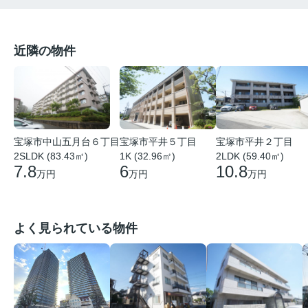
近隣の物件
宝塚市中山五月台６丁目
宝塚市平井５丁目
宝塚市平井２丁目
2SLDK (83.43㎡)
1K (32.96㎡)
2LDK (59.40㎡)
7.8
6
10.8
万円
万円
万円
よく見られている物件