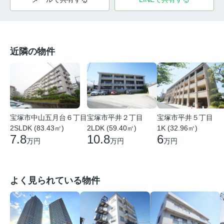
近隣の物件
宝塚市中山五月台６丁目
宝塚市平井２丁目
宝塚市平井５丁目
2SLDK (83.43㎡)
2LDK (59.40㎡)
1K (32.96㎡)
7.8
10.8
6
万円
万円
万円
よく見られている物件