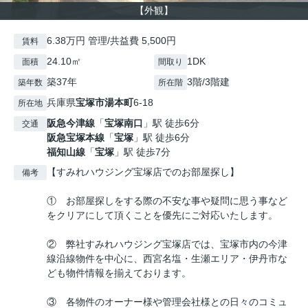
【外観】
6.38万円 管理/共益費 5,500円
賃料
24.10㎡
1DK
面積
間取り
築37年
3階/3階建
築年数
所在階
兵庫県
宝塚市
湯本町
6-18
所在地
阪急今津線
「
宝塚南口
」駅 徒歩6分
交通
阪急宝塚本線
「
宝塚
」駅 徒歩6分
福知山線
「
宝塚
」駅 徒歩7分
【すみれハウジング宝塚店でのお部屋探し】
備考
① お部屋探しをする際の不安な事や疑問に思う事など
をクリアにして頂くことを優先にご対応いたします。
② 弊社すみれハウジング宝塚店では、宝塚市内の今津
線沿線物件を中心に、西宮名塩・生瀬エリア・伊丹市な
ども物件情報を揃えております。
③ 各物件のオーナー様や管理会社様との日々のコミュ