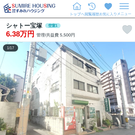
シャトー宝塚
空室1
6.38万円
管理/共益費 5,500円
1
/
17