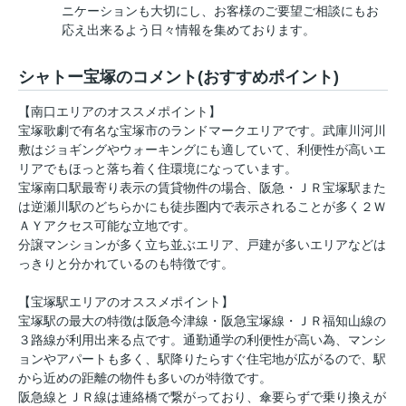
ニケーションも大切にし、お客様のご要望ご相談にもお
応え出来るよう日々情報を集めております。
シャトー宝塚のコメント(おすすめポイント)
【南口エリアのオススメポイント】
宝塚歌劇で有名な宝塚市のランドマークエリアです。武庫川河川
敷はジョギングやウォーキングにも適していて、利便性が高いエ
リアでもほっと落ち着く住環境になっています。
宝塚南口駅最寄り表示の賃貸物件の場合、阪急・ＪＲ宝塚駅また
は逆瀬川駅のどちらかにも徒歩圏内で表示されることが多く２Ｗ
ＡＹアクセス可能な立地です。
分譲マンションが多く立ち並ぶエリア、戸建が多いエリアなどは
っきりと分かれているのも特徴です。
【宝塚駅エリアのオススメポイント】
宝塚駅の最大の特徴は阪急今津線・阪急宝塚線・ＪＲ福知山線の
３路線が利用出来る点です。通勤通学の利便性が高い為、マンシ
ョンやアパートも多く、駅降りたらすぐ住宅地が広がるので、駅
から近めの距離の物件も多いのが特徴です。
阪急線とＪＲ線は連絡橋で繋がっており、傘要らずで乗り換えが