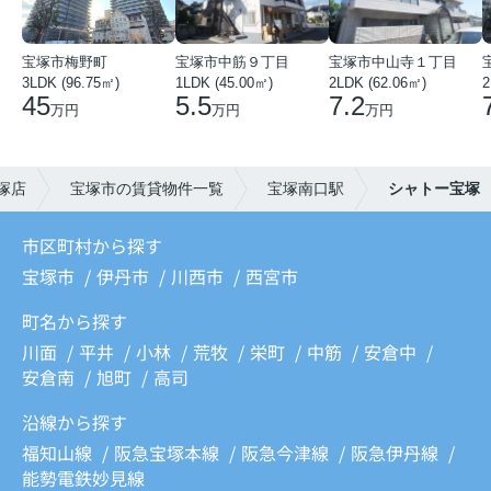
宝塚市梅野町
宝塚市中筋９丁目
宝塚市中山寺１丁目
3LDK (96.75㎡)
1LDK (45.00㎡)
2LDK (62.06㎡)
2
45
5.5
7.2
万円
万円
万円
塚店
宝塚市の賃貸物件一覧
宝塚南口駅
シャトー宝塚
市区町村から探す
宝塚市
伊丹市
川西市
西宮市
町名から探す
川面
平井
小林
荒牧
栄町
中筋
安倉中
安倉南
旭町
高司
沿線から探す
福知山線
阪急宝塚本線
阪急今津線
阪急伊丹線
能勢電鉄妙見線