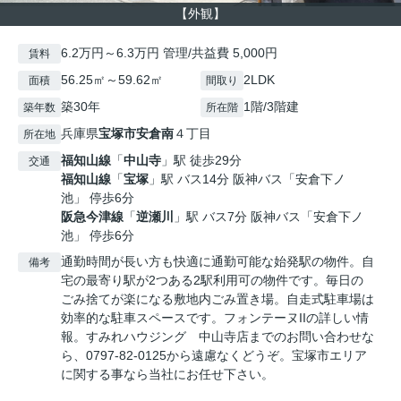
【外観】
6.2万円～6.3万円 管理/共益費 5,000円
賃料
56.25㎡～59.62㎡
2LDK
面積
間取り
築30年
1階/3階建
築年数
所在階
兵庫県
宝塚市
安倉南
４丁目
所在地
福知山線
「
中山寺
」駅 徒歩29分
交通
福知山線
「
宝塚
」駅 バス14分 阪神バス「安倉下ノ
池」 停歩6分
阪急今津線
「
逆瀬川
」駅 バス7分 阪神バス「安倉下ノ
池」 停歩6分
通勤時間が長い方も快適に通勤可能な始発駅の物件。自
備考
宅の最寄り駅が2つある2駅利用可の物件です。毎日の
ごみ捨てが楽になる敷地内ごみ置き場。自走式駐車場は
効率的な駐車スペースです。フォンテーヌIIの詳しい情
報。すみれハウジング 中山寺店までのお問い合わせな
ら、0797-82-0125から遠慮なくどうぞ。宝塚市エリア
に関する事なら当社にお任せ下さい。