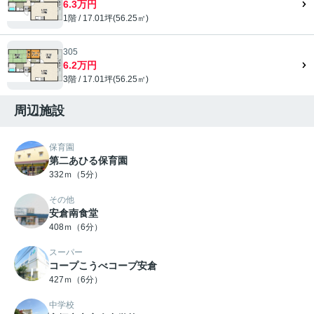
6.3万円
1階 / 17.01坪(56.25㎡)
305
6.2万円
3階 / 17.01坪(56.25㎡)
周辺施設
保育園
第二あひる保育園
332ｍ（5分）
その他
安倉南食堂
408ｍ（6分）
スーパー
コープこうべコープ安倉
427ｍ（6分）
中学校