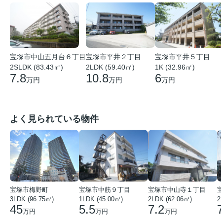
宝塚市中山五月台６丁目
宝塚市平井２丁目
宝塚市平井５丁目
2SLDK (83.43㎡)
2LDK (59.40㎡)
1K (32.96㎡)
7.8
10.8
6
万円
万円
万円
よく見られている物件
宝塚市梅野町
宝塚市中筋９丁目
宝塚市中山寺１丁目
3LDK (96.75㎡)
1LDK (45.00㎡)
2LDK (62.06㎡)
2
45
5.5
7.2
万円
万円
万円