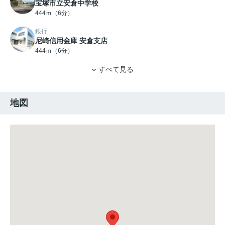
宝塚市立安倉中学校
444ｍ（6分）
銀行
尼崎信用金庫 安倉支店
444ｍ（6分）
すべて見る
地図