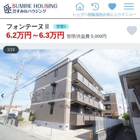
フォンテーヌⅡ
空室3
6.2万円～6.3万円
管理/共益費 5,000円
1
/
19