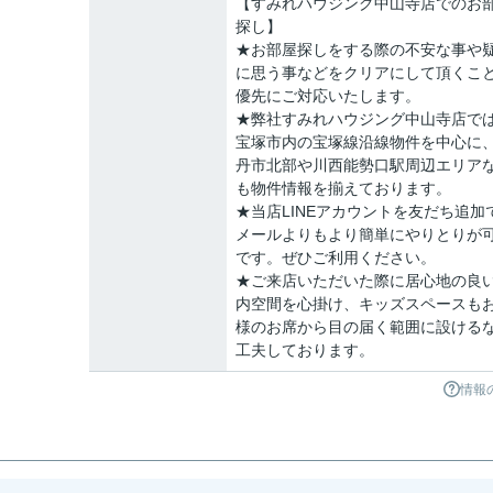
【すみれハウジング中山寺店でのお
探し】
★お部屋探しをする際の不安な事や
に思う事などをクリアにして頂くこ
優先にご対応いたします。
★弊社すみれハウジング中山寺店で
宝塚市内の宝塚線沿線物件を中心に
丹市北部や川西能勢口駅周辺エリア
も物件情報を揃えております。
★当店LINEアカウントを友だち追加
メールよりもより簡単にやりとりが
です。ぜひご利用ください。
★ご来店いただいた際に居心地の良
内空間を心掛け、キッズスペースも
様のお席から目の届く範囲に設ける
工夫しております。
情報