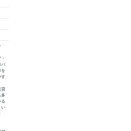
ン
ア・
市バ
車を
やす
賃貸
も多
いる
とい
さ