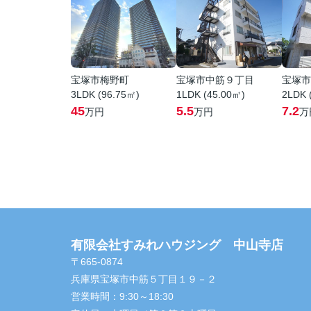
宝塚市梅野町
宝塚市中筋９丁目
宝塚市
3LDK (96.75㎡)
1LDK (45.00㎡)
2LDK 
45
5.5
7.2
万円
万円
万
有限会社すみれハウジング 中山寺店
〒665-0874
兵庫県宝塚市中筋５丁目１９－２
営業時間：
9:30～18:30