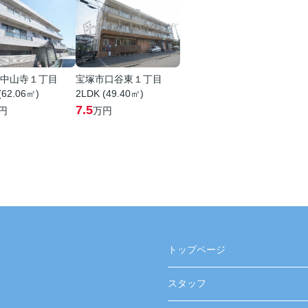
中山寺１丁目
宝塚市口谷東１丁目
(62.06㎡)
2LDK (49.40㎡)
7.5
円
万円
トップページ
スタッフ