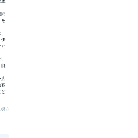
部屋
疑問
とを
は、
、伊
など
で、
可能
い店
お客
など
の見方