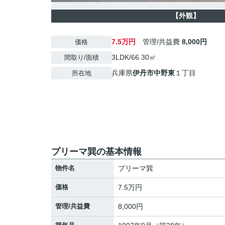
【外観】
7.5万円
管理/共益費
8,000円
価格
3LDK/66.30㎡
間取り/面積
兵庫県
伊丹市
中野東
１丁目
所在地
プリーマ巽の基本情報
物件名
プリーマ巽
価格
7.5万円
管理/共益費
8,000円