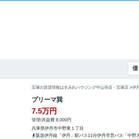
借
宝塚の賃貸情報はすみれハウジング中山寺店・宝塚店
伊
プリーマ巽
7.5万円
管理/共益費 8,000円
兵庫県
伊丹市
中野東
１丁目
阪急伊丹線「伊丹」駅バス11分伊丹市営バス「中野