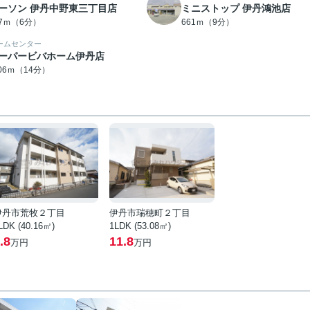
ーソン 伊丹中野東三丁目店
ミニストップ 伊丹鴻池店
27ｍ（6分）
661ｍ（9分）
ームセンター
ーパービバホーム伊丹店
106ｍ（14分）
伊丹市荒牧２丁目
伊丹市瑞穂町２丁目
LDK (40.16㎡)
1LDK (53.08㎡)
.8
11.8
万円
万円