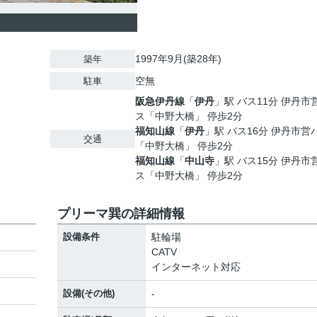
1997年9月(築28年)
築年
空無
駐車
阪急伊丹線
「
伊丹
」駅 バス11分 伊丹市
ス「中野大橋」 停歩2分
福知山線
「
伊丹
」駅 バス16分 伊丹市営
交通
「中野大橋」 停歩2分
福知山線
「
中山寺
」駅 バス15分 伊丹市
ス「中野大橋」 停歩2分
プリーマ巽の詳細情報
設備条件
駐輪場
CATV
インターネット対応
設備(その他)
-