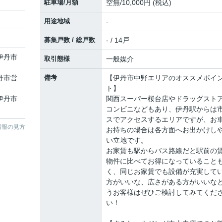
駐車場/月額
空無/10,000円 (税込)
用途地域
-
募集戸数 / 総戸数
- / 14戸
 伊丹市
取引態様
一般媒介
伊丹市営
備考
【伊丹市中野エリアのオススメポイ
ト】
 伊丹市
関西スーパー桜台店やドラッグスト
コンビニなどもあり、伊丹駅からは
スでアクセスするエリアですが、お
情報の見方
お持ちの場合は各方面へお出かけし
い立地です。
お家賃も駅からバス路線だと駅前の
物件に比べてお得になっていること
く、同じお家賃でも設備が充実して
方がいいな、広さがある方がいいな
うお客様はぜひご検討してみてくだ
い！