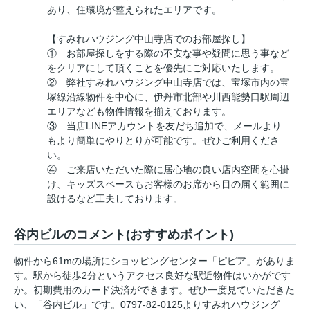
あり、住環境が整えられたエリアです。
【すみれハウジング中山寺店でのお部屋探し】
① お部屋探しをする際の不安な事や疑問に思う事など
をクリアにして頂くことを優先にご対応いたします。
② 弊社すみれハウジング中山寺店では、宝塚市内の宝
塚線沿線物件を中心に、伊丹市北部や川西能勢口駅周辺
エリアなども物件情報を揃えております。
③ 当店LINEアカウントを友だち追加で、メールより
もより簡単にやりとりが可能です。ぜひご利用くださ
い。
④ ご来店いただいた際に居心地の良い店内空間を心掛
け、キッズスペースもお客様のお席から目の届く範囲に
設けるなど工夫しております。
谷内ビルのコメント(おすすめポイント)
物件から61mの場所にショッピングセンター「ピピア」がありま
す。駅から徒歩2分というアクセス良好な駅近物件はいかがです
か。初期費用のカード決済ができます。ぜひ一度見ていただきた
い、「谷内ビル」です。0797-82-0125よりすみれハウジング