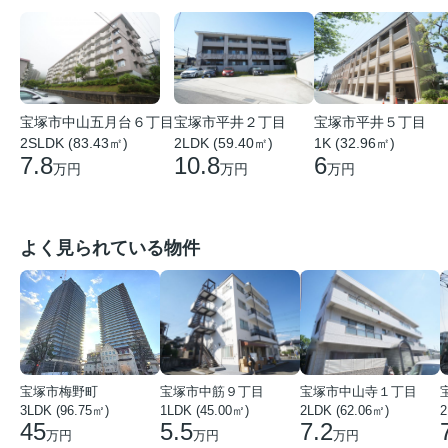
宝塚市中山五月台６丁目
宝塚市平井２丁目
宝塚市平井５丁目
2SLDK (83.43㎡)
2LDK (59.40㎡)
1K (32.96㎡)
7.8
10.8
6
万円
万円
万円
よく見られている物件
宝塚市梅野町
宝塚市中筋９丁目
宝塚市中山寺１丁目
3LDK (96.75㎡)
1LDK (45.00㎡)
2LDK (62.06㎡)
2
45
5.5
7.2
万円
万円
万円