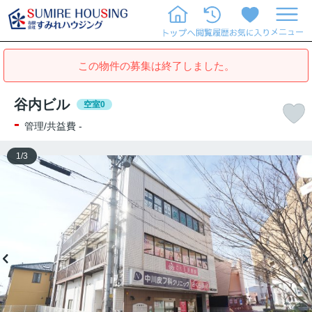
この物件の募集は終了しました。
谷内ビル
空室0
-
管理/共益費 -
1
/
3