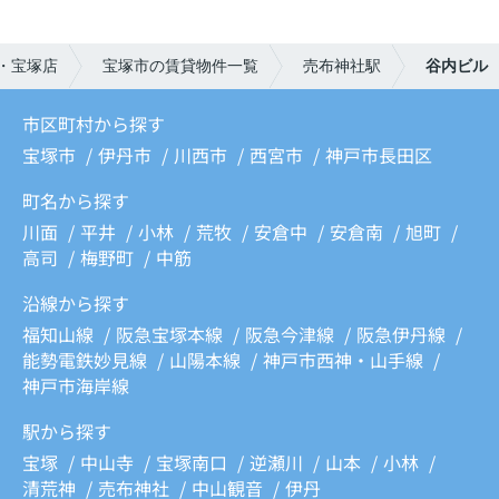
・宝塚店
宝塚市の賃貸物件一覧
売布神社駅
谷内ビル
市区町村から探す
宝塚市
伊丹市
川西市
西宮市
神戸市長田区
町名から探す
川面
平井
小林
荒牧
安倉中
安倉南
旭町
高司
梅野町
中筋
沿線から探す
福知山線
阪急宝塚本線
阪急今津線
阪急伊丹線
能勢電鉄妙見線
山陽本線
神戸市西神・山手線
神戸市海岸線
駅から探す
宝塚
中山寺
宝塚南口
逆瀬川
山本
小林
清荒神
売布神社
中山観音
伊丹