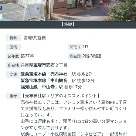
【外観】
- 管理/共益費 -
賃料
-
1R
面積
間取り
築37年
2階/3階建
築年数
所在階
兵庫県
宝塚市
売布
２丁目
所在地
阪急宝塚本線
「
売布神社
」駅 徒歩2分
交通
阪急宝塚本線
「
中山観音
」駅 徒歩12分
福知山線
「
中山寺
」駅 徒歩17分
【売布神社駅エリアのオススメポイント】
備考
売布神社エリアには、フレミタ宝塚という建物内に子育
て支援施設もあり、ファミリー様が住みやすい町づくり
になっています。
山手には戸建も多く、駅周りには背の高い分譲マンショ
ンが立ち並んでおります。
駅前にコープ・小規模映画館（シネピピア）・郵便局が