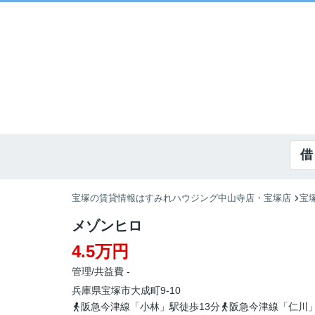
借
宝塚の賃貸情報はすみれハウジング中山寺店・宝塚店
宝
メゾンヒロ
4.5万円
管理/共益費 -
兵庫県
宝塚市
大成町
9-10
阪急今津線「小林」駅徒歩13分
阪急今津線「仁川」