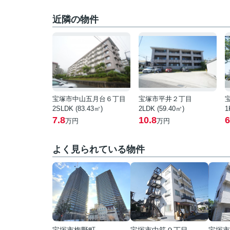
近隣の物件
宝塚市中山五月台６丁目
宝塚市平井２丁目
2SLDK (83.43㎡)
2LDK (59.40㎡)
1
7.8
10.8
6
万円
万円
よく見られている物件