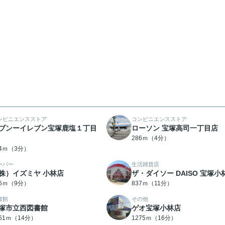
ンビニエンスストア
コンビニエンスストア
ブンーイレブン宝塚鹿塩１丁目
ローソン 宝塚高司一丁目店
286ｍ（4分）
94ｍ（3分）
ーパー
生活雑貨店
株）イズミヤ 小林店
ザ・ダイソー DAISO 宝塚小
16ｍ（9分）
837ｍ（11分）
書館
その他
塚市立西図書館
ゲオ宝塚小林店
061ｍ（14分）
1275ｍ（16分）