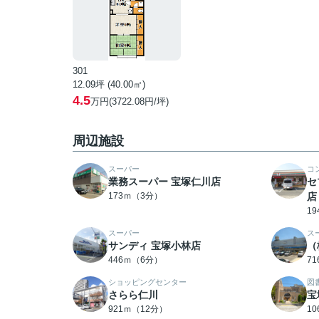
301
12.09坪 (40.00㎡)
4.5
万円(3722.08円/坪)
周辺施設
スーパー
コ
業務スーパー 宝塚仁川店
セ
173ｍ（3分）
店
1
スーパー
ス
サンディ 宝塚小林店
（
446ｍ（6分）
7
ショッピングセンター
図
さらら仁川
宝
921ｍ（12分）
1