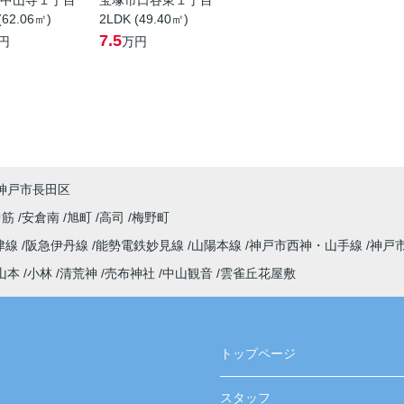
中山寺１丁目
宝塚市口谷東１丁目
(62.06㎡)
2LDK (49.40㎡)
7.5
円
万円
神戸市長田区
中筋
安倉南
旭町
高司
梅野町
津線
阪急伊丹線
能勢電鉄妙見線
山陽本線
神戸市西神・山手線
神戸
山本
小林
清荒神
売布神社
中山観音
雲雀丘花屋敷
トップページ
スタッフ