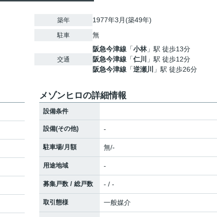
1977年3月(築49年)
築年
無
駐車
阪急今津線
「
小林
」駅 徒歩13分
阪急今津線
「
仁川
」駅 徒歩12分
交通
阪急今津線
「
逆瀬川
」駅 徒歩26分
メゾンヒロの詳細情報
設備条件
設備(その他)
-
駐車場/月額
無/-
用途地域
-
募集戸数 / 総戸数
- / -
取引態様
一般媒介