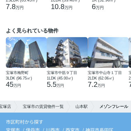
2SLDK (83.43㎡)
2LDK (59.40㎡)
1K (32.96㎡)
7.8
10.8
6
万円
万円
万円
よく見られている物件
宝塚市梅野町
宝塚市中筋９丁目
宝塚市中山寺１丁目
3LDK (96.75㎡)
1LDK (45.00㎡)
2LDK (62.06㎡)
2
45
5.5
7.2
万円
万円
万円
宝塚店
宝塚市の賃貸物件一覧
山本駅
メゾンフレール
市区町村から探す
宝塚市
伊丹市
川西市
西宮市
神戸市長田区