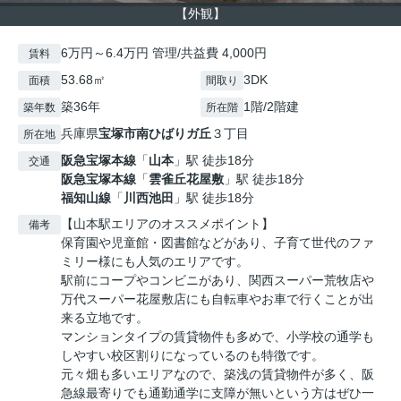
【外観】
6万円～6.4万円 管理/共益費 4,000円
賃料
53.68㎡
3DK
面積
間取り
築36年
1階/2階建
築年数
所在階
兵庫県
宝塚市
南ひばりガ丘
３丁目
所在地
阪急宝塚本線
「
山本
」駅 徒歩18分
交通
阪急宝塚本線
「
雲雀丘花屋敷
」駅 徒歩18分
福知山線
「
川西池田
」駅 徒歩18分
【山本駅エリアのオススメポイント】
備考
保育園や児童館・図書館などがあり、子育て世代のファ
ミリー様にも人気のエリアです。
駅前にコープやコンビニがあり、関西スーパー荒牧店や
万代スーパー花屋敷店にも自転車やお車で行くことが出
来る立地です。
マンションタイプの賃貸物件も多めで、小学校の通学も
しやすい校区割りになっているのも特徴です。
元々畑も多いエリアなので、築浅の賃貸物件が多く、阪
急線最寄りでも通勤通学に支障が無いという方はぜひ一