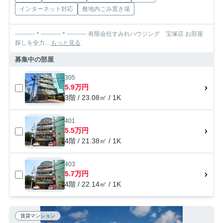
インターネット対応
敷地内ごみ置き場
----------＊----------＊---------- 有限会社すみれハウジング 宝塚店 お部屋
探しを全力...
もっと見る
募集中の部屋
305
5.9万円
3階 / 23.08㎡ / 1K
401
5.5万円
4階 / 21.38㎡ / 1K
403
5.7万円
4階 / 22.14㎡ / 1K
賃貸マンション