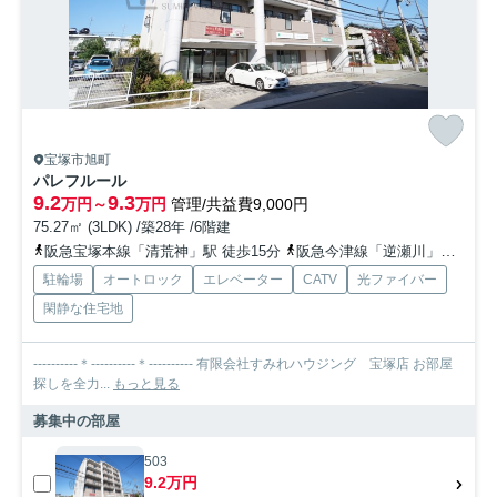
宝塚市旭町
パレフルール
9.2
9.3
万円～
万円
管理/共益費9,000円
75.27㎡ (3LDK) /築28年 /6階建
阪急宝塚本線「清荒神」駅 徒歩15分
阪急今津線「逆瀬川」駅 徒歩25分
駐輪場
オートロック
エレベーター
CATV
光ファイバー
閑静な住宅地
----------＊----------＊---------- 有限会社すみれハウジング 宝塚店 お部屋
探しを全力...
もっと見る
募集中の部屋
503
9.2万円