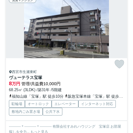
賃貸マンション
西宮市生瀬東町
ヴューテラス宝塚
8
万円
管理/共益費10,000円
68.25㎡ (3LDK) /築31年 /5階建
福知山線「宝塚」駅 徒歩10分
阪急宝塚本線「宝塚」駅 徒歩10分
駐輪場
オートロック
エレベーター
インターネット対応
敷地内ごみ置き場
公共下水
----------＊----------＊---------- 有限会社すみれハウジング 宝塚店 お部屋
探しを全力...
もっと見る