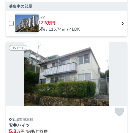
募集中の部屋
522
12.8万円
5階 / 115.74㎡ / 4LDK
アパート
宝塚市湯本町
安井ハイツ
5.3
万円
管理/共益費-