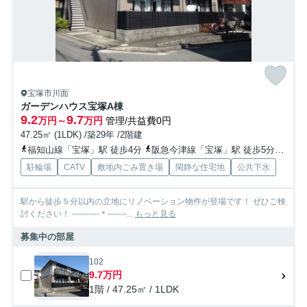
宝塚市川面
ガーデンハウス宝塚A棟
9.2
9.7
万円～
万円
管理/共益費0円
47.25㎡ (1LDK) /築29年 /2階建
福知山線「宝塚」駅 徒歩4分
阪急今津線「宝塚」駅 徒歩5分
阪急
駐輪場
CATV
敷地内ごみ置き場
閑静な住宅地
公共下水
駅から徒歩５分以内の立地にリノベーション物件が登場です！ ぜひご検
討ください！ ----------＊-------...
もっと見る
募集中の部屋
102
9.7万円
1階 / 47.25㎡ / 1LDK