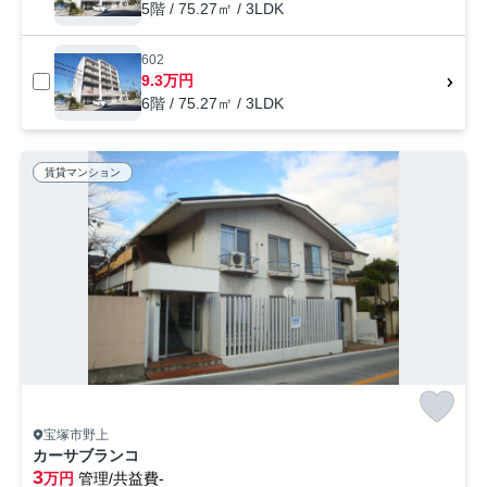
5階 / 75.27㎡ / 3LDK
602
9.3万円
6階 / 75.27㎡ / 3LDK
賃貸マンション
宝塚市野上
カーサブランコ
3
万円
管理/共益費-