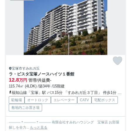
宝塚市すみれガ丘
ラ・ビスタ宝塚ノースハイツ１番館
12.8
万円
管理/共益費-
115.74㎡ (4LDK) /築34年 /15階建
福知山線「宝塚」駅 バス15分 「すみれガ丘３丁目」 停歩1分
阪急今
駐輪場
オートロック
エレベーター
CATV
宅配ボックス
敷地内ごみ置き場
----------＊----------＊---------- 有限会社すみれハウジング 宝塚店 お部屋
探しを全力...
もっと見る