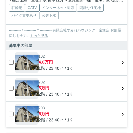
福知山線「宝塚」駅 徒歩12分
阪急宝塚本線「宝塚」駅 徒歩12分
駐輪場
CATV
インターネット対応
閑静な住宅地
バイク置場あり
公共下水
----------＊----------＊---------- 有限会社すみれハウジング 宝塚店 お部屋
探しを全力...
もっと見る
募集中の部屋
102
4.8万円
1階 / 23.40㎡ / 1K
202
5万円
2階 / 23.40㎡ / 1K
203
5万円
2階 / 23.40㎡ / 1K