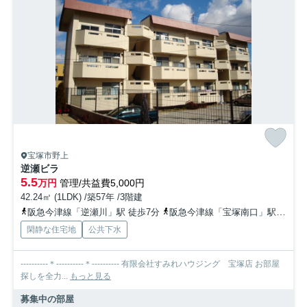
宝塚市野上
逆瀬ビラ
5.5
万円
管理/共益費5,000円
42.24㎡ (1LDK) /築57年 /3階建
阪急今津線「逆瀬川」駅 徒歩7分
阪急今津線「宝塚南口」駅 徒歩10分
閑静な住宅地
公共下水
----------＊----------＊---------- 有限会社すみれハウジング 宝塚店 お部屋
探しを全力...
もっと見る
募集中の部屋