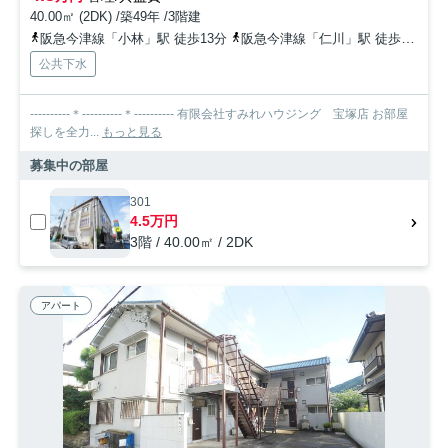
40.00㎡ (2DK) /築49年 /3階建
阪急今津線「小林」駅 徒歩13分
阪急今津線「仁川」駅 徒歩12分
公共下水
----------＊----------＊---------- 有限会社すみれハウジング 宝塚店 お部屋
探しを全力...
もっと見る
募集中の部屋
301
4.5万円
3階 / 40.00㎡ / 2DK
アパート