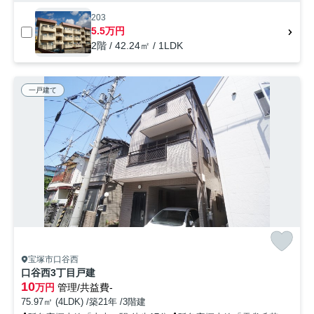
203
5.5万円
2階 / 42.24㎡ / 1LDK
一戸建て
宝塚市口谷西
口谷西3丁目戸建
10
万円
管理/共益費-
75.97㎡ (4LDK) /築21年 /3階建