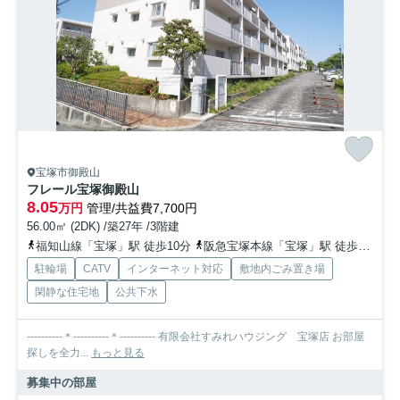
宝塚市御殿山
フレール宝塚御殿山
8.05
万円
管理/共益費7,700円
56.00㎡ (2DK) /築27年 /3階建
福知山線「宝塚」駅 徒歩10分
阪急宝塚本線「宝塚」駅 徒歩10分
駐輪場
CATV
インターネット対応
敷地内ごみ置き場
閑静な住宅地
公共下水
----------＊----------＊---------- 有限会社すみれハウジング 宝塚店 お部屋
探しを全力...
もっと見る
募集中の部屋