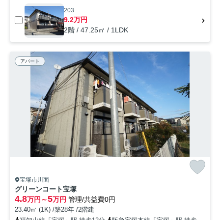
203
9.2万円
2階 / 47.25㎡ / 1LDK
アパート
宝塚市川面
グリーンコート宝塚
4.8
5
万円～
万円
管理/共益費0円
23.40㎡ (1K) /築28年 /2階建