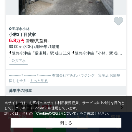
宝塚市小林
小林3丁目貸家
6.8
万円
管理/共益費-
60.00㎡ (3DK) /築56年 /1階建
阪急今津線「逆瀬川」駅 徒歩11分
阪急今津線「小林」駅 徒歩15分
公共下水
----------＊----------＊---------- 有限会社すみれハウジング 宝塚店 お部屋
探しを全力...
もっと見る
募集中の部屋
1階
当サイトでは、お客様の当サイト利用状況把握、サービス向上検討を目的と
6.8万円
して、クッキー（Cookie）を使用しています。
1階 / 60.00㎡ / 3DK
詳しくは、当社の
「Cookieの取扱いについて」
をご確認ください。
閉じる
検索条件を変更
まとめてお問い合わせ
アパート