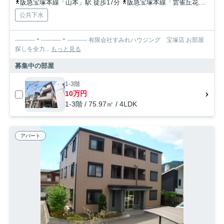
阪急宝塚本線「山本」駅 徒歩17分
阪急宝塚本線「雲雀丘花屋敷」駅 徒歩28分
公共下水
----------＊----------＊---------- 有限会社すみれハウジング 宝塚店 お部屋
探しを全力...
もっと見る
募集中の部屋
1-3階
10万円
1-3階 / 75.97㎡ / 4LDK
アパート