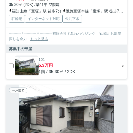
35.30㎡ (2DK) /築41年 /2階建
福知山線「宝塚」駅 徒歩7分
阪急宝塚本線「宝塚」駅 徒歩7分
阪
駐輪場
インターネット対応
公共下水
----------＊----------＊---------- 有限会社すみれハウジング 宝塚店 お部屋
探しを全力...
もっと見る
募集中の部屋
101
5.3万円
1階 / 35.30㎡ / 2DK
一戸建て