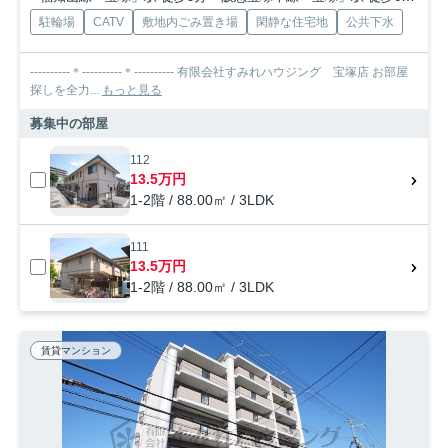
駐輪場
CATV
敷地内ごみ置き場
閑静な住宅地
公共下水
----------＊----------＊---------- 有限会社すみれハウジング 宝塚店 お部屋
探しを全力...
もっと見る
募集中の部屋
112
13.5万円
1-2階 / 88.00㎡ / 3LDK
111
13.5万円
1-2階 / 88.00㎡ / 3LDK
賃貸マンション