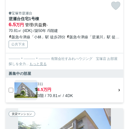
宝塚市逆瀬台
逆瀬台住宅1号棟
6.5
万円
管理/共益費-
70.81㎡ (4DK) /築50年 /5階建
阪急今津線「小林」駅 徒歩28分
阪急今津線「逆瀬川」駅 徒歩25分
公共下水
----------＊----------＊---------- 有限会社すみれハウジング 宝塚店 お部屋
探しを全力...
もっと見る
募集中の部屋
311
6.5万円
3階 / 70.81㎡ / 4DK
賃貸マンション