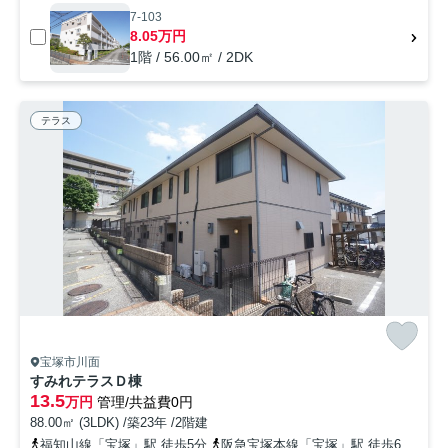
7-103
8.05万円
1階 / 56.00㎡ / 2DK
テラス
宝塚市川面
すみれテラスＤ棟
13.5
万円
管理/共益費0円
88.00㎡ (3LDK) /築23年 /2階建
福知山線「宝塚」駅 徒歩5分
阪急宝塚本線「宝塚」駅 徒歩6分
阪