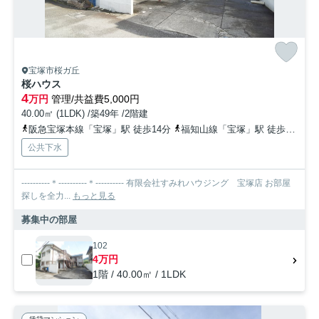
宝塚市桜ガ丘
桜ハウス
4
万円
管理/共益費5,000円
40.00㎡ (1LDK) /築49年 /2階建
阪急宝塚本線「宝塚」駅 徒歩14分
福知山線「宝塚」駅 徒歩14分
公共下水
----------＊----------＊---------- 有限会社すみれハウジング 宝塚店 お部屋
探しを全力...
もっと見る
募集中の部屋
102
4万円
1階 / 40.00㎡ / 1LDK