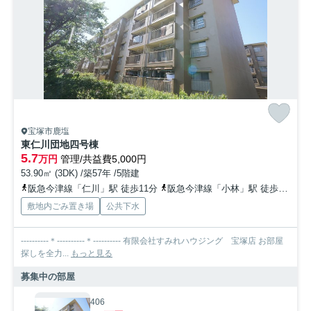
宝塚市鹿塩
東仁川団地四号棟
5.7
万円
管理/共益費5,000円
53.90㎡ (3DK) /築57年 /5階建
阪急今津線「仁川」駅 徒歩11分
阪急今津線「小林」駅 徒歩12分
敷地内ごみ置き場
公共下水
----------＊----------＊---------- 有限会社すみれハウジング 宝塚店 お部屋
探しを全力...
もっと見る
募集中の部屋
406