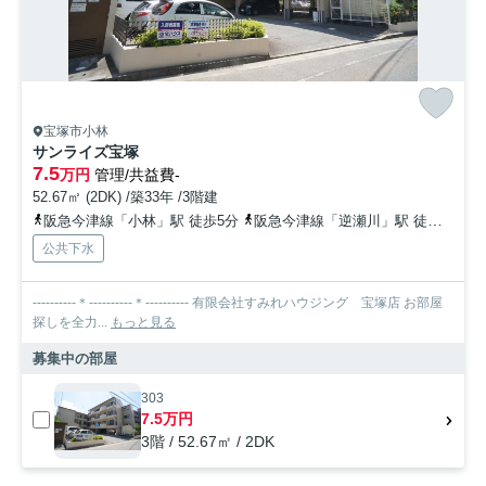
宝塚市小林
サンライズ宝塚
7.5
万円
管理/共益費-
52.67㎡ (2DK) /築33年 /3階建
阪急今津線「小林」駅 徒歩5分
阪急今津線「逆瀬川」駅 徒歩10分
公共下水
----------＊----------＊---------- 有限会社すみれハウジング 宝塚店 お部屋
探しを全力...
もっと見る
募集中の部屋
303
7.5万円
3階 / 52.67㎡ / 2DK