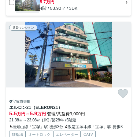
5.7万円
4階 / 53.90㎡ / 3DK
賃貸マンション
宝塚市栄町
エルロン21（ELERON21）
5.5
5.9
万円～
万円
管理/共益費3,000円
21.38㎡～23.08㎡ (1K) /築28年 /5階建
福知山線「宝塚」駅 徒歩3分
阪急宝塚本線「宝塚」駅 徒歩3分
阪
駐輪場
オートロック
エレベーター
CATV