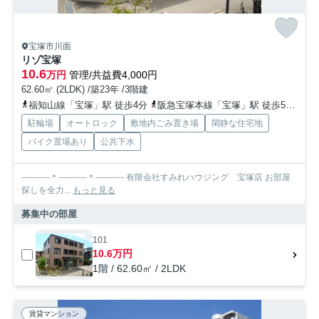
宝塚市川面
リゾ宝塚
10.6
万円
管理/共益費4,000円
62.60㎡ (2LDK) /築23年 /3階建
福知山線「宝塚」駅 徒歩4分
阪急宝塚本線「宝塚」駅 徒歩5分
阪
駐輪場
オートロック
敷地内ごみ置き場
閑静な住宅地
バイク置場あり
公共下水
----------＊----------＊---------- 有限会社すみれハウジング 宝塚店 お部屋
探しを全力...
もっと見る
募集中の部屋
101
10.6万円
1階 / 62.60㎡ / 2LDK
賃貸マンション