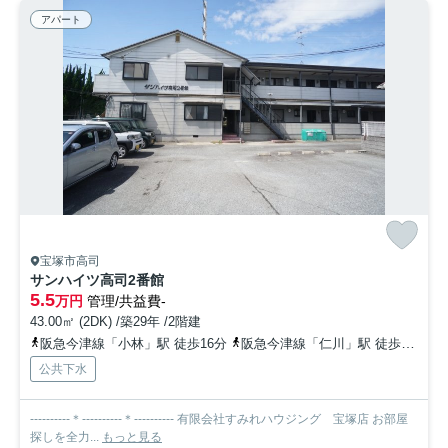
アパート
宝塚市高司
サンハイツ高司2番館
5.5
万円
管理/共益費-
43.00㎡ (2DK) /築29年 /2階建
阪急今津線「小林」駅 徒歩16分
阪急今津線「仁川」駅 徒歩20分
公共下水
----------＊----------＊---------- 有限会社すみれハウジング 宝塚店 お部屋
探しを全力...
もっと見る