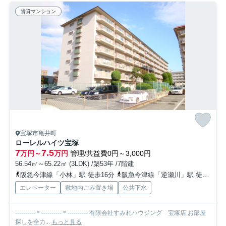
賃貸マンション
宝塚市亀井町
ローレルハイツ宝塚
7
7.5
万円～
万円
管理/共益費0円～3,000円
56.54㎡～65.22㎡ (3LDK) /築53年 /7階建
阪急今津線「小林」駅 徒歩16分
阪急今津線「逆瀬川」駅 徒歩19分
エレベーター
敷地内ごみ置き場
公共下水
----------＊----------＊---------- 有限会社すみれハウジング 宝塚店 お部屋
探しを全力...
もっと見る