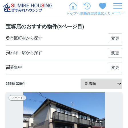
宝塚店のおすすめ物件(3ページ目)
市区町村から探す
変更
沿線・駅から探す
変更
募集中
変更
255
棟
320
件
アパート