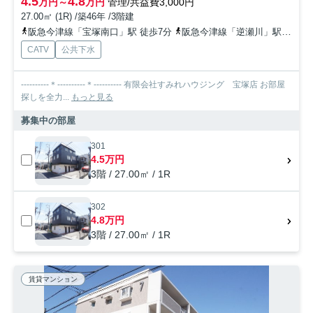
4.5
4.8
万円～
万円
管理/共益費3,000円
27.00㎡ (1R) /築46年 /3階建
阪急今津線「宝塚南口」駅 徒歩7分
阪急今津線「逆瀬川」駅 徒歩7分
CATV
公共下水
----------＊----------＊---------- 有限会社すみれハウジング 宝塚店 お部屋
探しを全力...
もっと見る
募集中の部屋
301
4.5万円
3階 / 27.00㎡ / 1R
302
4.8万円
3階 / 27.00㎡ / 1R
賃貸マンション