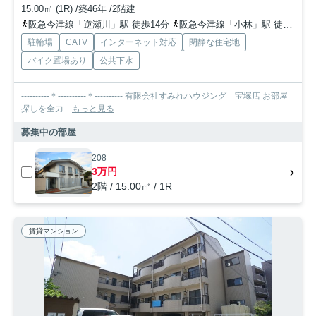
15.00㎡ (1R) /築46年 /2階建
阪急今津線「逆瀬川」駅 徒歩14分
阪急今津線「小林」駅 徒歩16分
駐輪場
CATV
インターネット対応
閑静な住宅地
バイク置場あり
公共下水
----------＊----------＊---------- 有限会社すみれハウジング 宝塚店 お部屋
探しを全力...
もっと見る
募集中の部屋
208
3万円
2階 / 15.00㎡ / 1R
賃貸マンション