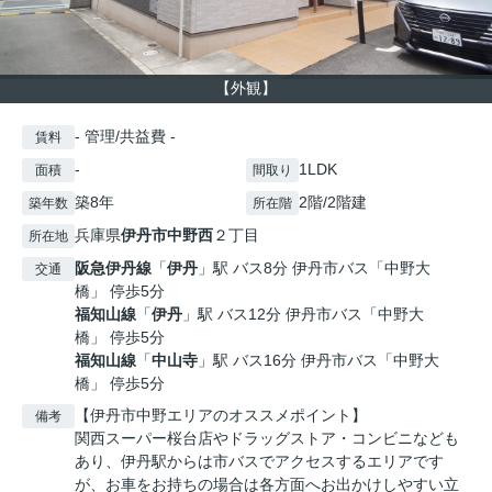
【外観】
- 管理/共益費 -
賃料
-
1LDK
面積
間取り
築8年
2階/2階建
築年数
所在階
兵庫県
伊丹市
中野西
２丁目
所在地
阪急伊丹線
「
伊丹
」駅 バス8分 伊丹市バス「中野大
交通
橋」 停歩5分
福知山線
「
伊丹
」駅 バス12分 伊丹市バス「中野大
橋」 停歩5分
福知山線
「
中山寺
」駅 バス16分 伊丹市バス「中野大
橋」 停歩5分
【伊丹市中野エリアのオススメポイント】
備考
関西スーパー桜台店やドラッグストア・コンビニなども
あり、伊丹駅からは市バスでアクセスするエリアです
が、お車をお持ちの場合は各方面へお出かけしやすい立