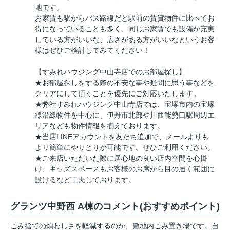
地です。
お家賃も駅からバス路線だと駅前の賃貸物件に比べてお
得になっていることも多く、同じお家賃でも設備が充実
している方がいいな、広さがある方がいいなというお客
様はぜひご検討してみてください！
【すみれハウジング中山寺店でのお部屋探し】
★お部屋探しをする際の不安な事や疑問に思う事などを
クリアにして頂くことを優先にご対応いたします。
★弊社すみれハウジング中山寺店では、宝塚市内の宝塚
線沿線物件を中心に、伊丹市北部や川西能勢口駅周辺エ
リアなども物件情報を揃えております。
★当店LINEアカウントを友だち追加で、メールよりも
より簡単にやりとりが可能です。ぜひご利用ください。
★ご来店いただいた際に居心地の良い店内空間を心掛
け、キッズスペースもお客様のお席から目の届く範囲に
設けるなど工夫しております。
グランツ中野西 A棟のコメント(おすすめポイント)
ごみ捨ての煩わしさを軽減するのが、敷地内ごみ置き場です。自