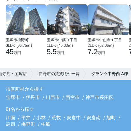
宝塚市梅野町
宝塚市中筋９丁目
宝塚市中山寺１丁目
3LDK (96.75㎡)
1LDK (45.00㎡)
2LDK (62.06㎡)
2
45
5.5
7.2
万円
万円
万円
山寺店・宝塚店
伊丹市の賃貸物件一覧
グランツ中野西 A棟
市区町村から探す
宝塚市
伊丹市
川西市
西宮市
神戸市長田区
町名から探す
川面
平井
小林
荒牧
安倉中
安倉南
旭町
高司
梅野町
中筋