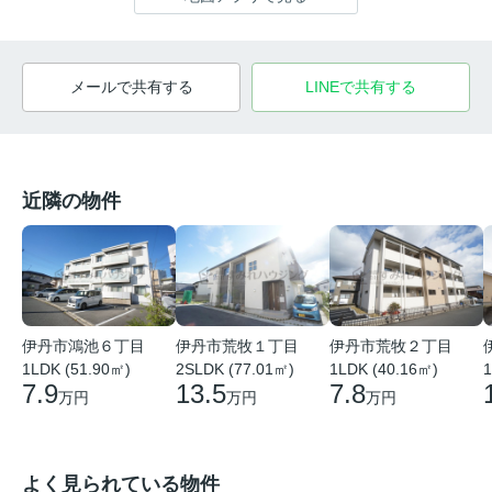
メールで共有する
LINEで共有する
近隣の物件
伊丹市鴻池６丁目
伊丹市荒牧１丁目
伊丹市荒牧２丁目
1LDK (51.90㎡)
2SLDK (77.01㎡)
1LDK (40.16㎡)
1
7.9
13.5
7.8
万円
万円
万円
よく見られている物件